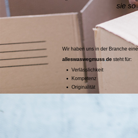
sie so
Wir haben uns in der Branche einen 
alles­was­weg­muss
.
de
steht für:
Ver­läss­lich­keit
Kompetenz
Originalität