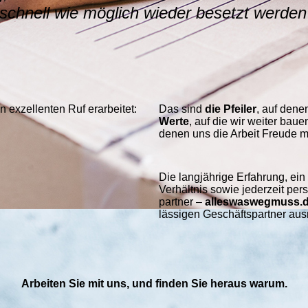
 schnell wie möglich wieder besetzt werden
exzellenten Ruf er­arbei­tet:
Das sind
die Pfeiler
, auf dene
Werte
, auf die wir weiter bau
denen uns die Arbeit Freude m
Die langjährige Erfahrung, ein 
Verhält­nis sowie jeder­zeit pe
partner –
alleswaswegmuss.
lässigen Geschäfts­partner au
Arbeiten Sie mit uns, und finden Sie heraus warum.