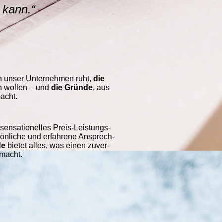
 kann.“
n unser Unter­nehmen ruht,
die
en wollen – und
die Gründe
, aus
acht.
sensatio­nelles Preis-Leis­tungs-
rsön­liche und erfah­rene Ansprech­
de
bietet alles, was einen zuver­
smacht.