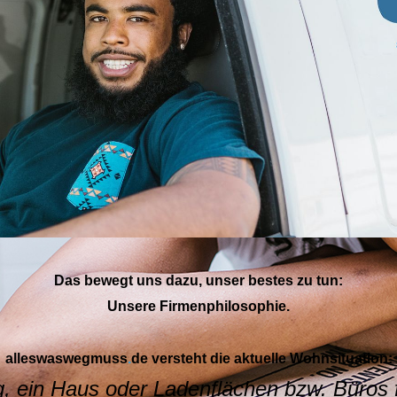
Das bewegt uns dazu, unser bestes zu tun:
Unsere Firmen­philoso­phie.
alleswaswegmuss
.
de versteht die aktuelle Wohnsituation:
 ein Haus oder Ladenflächen bzw. Büros 